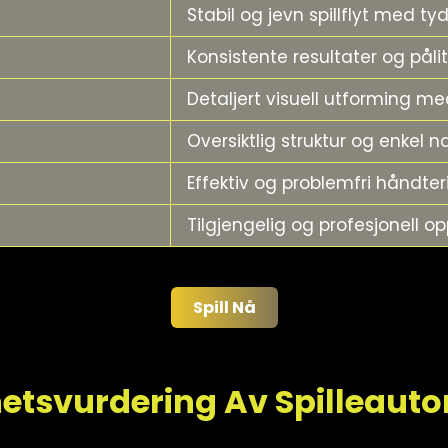
Stabil og jevn spillflyt med ty
Konsistente resultater og pålit
Detaljert visuell utforming med
Oversiktlig struktur og enkel n
Effektiv og problemfri håndter
Tilgjengelig og profesjonell op
Spill Nå
lhetsvurdering Av Spilleau