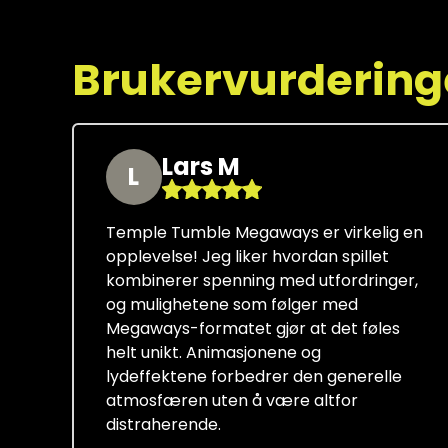
Brukervurdering
Lars M
L
Temple Tumble Megaways er virkelig en
opplevelse! Jeg liker hvordan spillet
kombinerer spenning med utfordringer,
og mulighetene som følger med
Megaways-formatet gjør at det føles
helt unikt. Animasjonene og
lydeffektene forbedrer den generelle
atmosfæren uten å være altfor
distraherende.