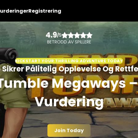
urderinger
Registrering
4.9
/
5
BETRODD AV SPILLERE
KICKSTART YOUR THRILLING ADVENTURE TODAY
p Sikrer Pålitelig Opplevelse Og Rettf
Tumble Megaways –
Vurdering
Join Today