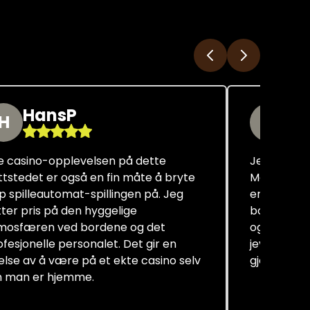
HansP
In
H
I
ve casino-opplevelsen på dette
Jeg liker 
ttstedet er også en fin måte å bryte
Megaways g
p spilleautomat-spillingen på. Jeg
er alltid e
tter pris på den hyggelige
bonusfunks
mosfæren ved bordene og det
og spennen
ofesjonelle personalet. Det gir en
jevn, og de
lelse av å være på et ekte casino selv
gjennom de 
 man er hjemme.