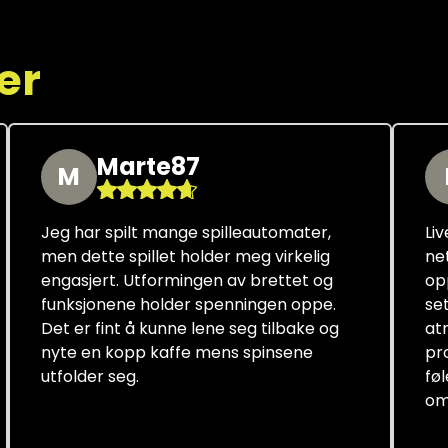
er
Marte87
M
Jeg har spilt mange spilleautomater,
Li
men dette spillet holder meg virkelig
ne
engasjert. Utformingen av brettet og
op
funksjonene holder spenningen oppe.
se
Det er fint å kunne lene seg tilbake og
at
nyte en kopp kaffe mens spinsene
pr
utfolder seg.
fø
om