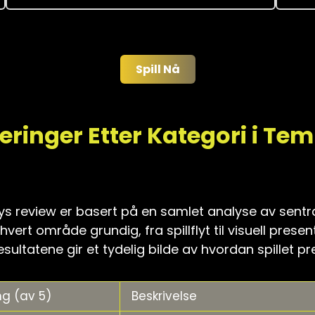
Spill Nå
eringer Etter Kategori i 
review er basert på en samlet analyse av sentral
rt område grundig, fra spillflyt til visuell present
sultatene gir et tydelig bilde av hvordan spillet pre
ng (av 5)
Beskrivelse