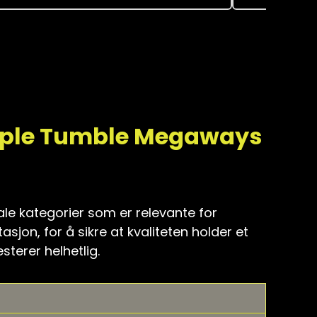
Temple Tumble Megaways
e kategorier som er relevante for
asjon, for å sikre at kvaliteten holder et
sterer helhetlig.