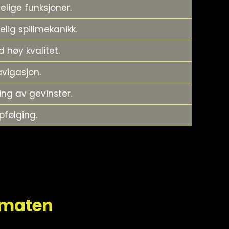
delige funksjoner.
elig spillmekanikk.
 høy kvalitet.
avigasjon.
ing av gevinster.
pfølging.
tomaten