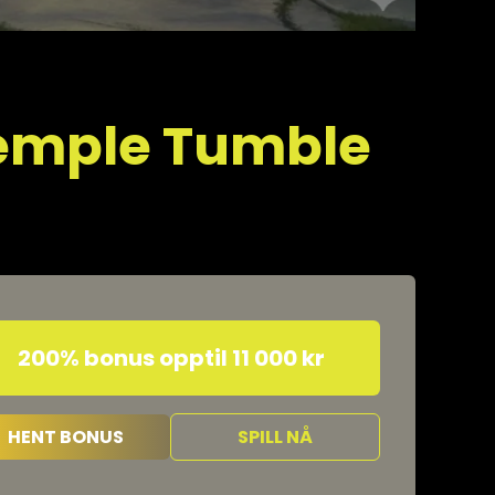
 Temple Tumble
200% bonus opptil 11 000 kr
HENT BONUS
SPILL NÅ