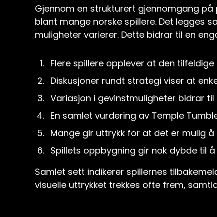
Gjennom en strukturert gjennomgang på 
blant mange norske spillere. Det legges s
muligheter varierer. Dette bidrar til en eng
Flere spillere opplever at den tilfeldig
Diskusjoner rundt strategi viser at enk
Variasjon i gevinstmuligheter bidrar til
En samlet vurdering av Temple Tumble M
Mange gir uttrykk for at det er mulig å 
Spillets oppbygning gir nok dybde til 
Samlet sett indikerer spillernes tilbake
visuelle uttrykket trekkes ofte frem, samti