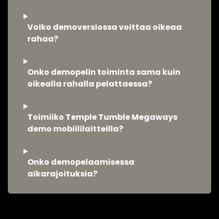
Voiko demoversiossa voittaa oikeaa
rahaa?
Onko demopelin toiminta sama kuin
oikealla rahalla pelattaessa?
Toimiiko Temple Tumble Megaways
demo mobiililaitteilla?
Onko demopelaamisessa
aikarajoituksia?