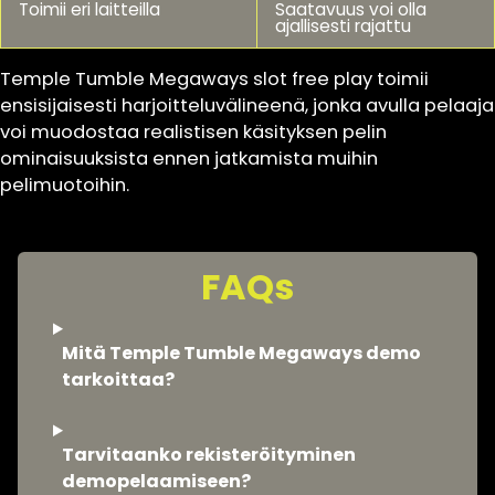
Toimii eri laitteilla
Saatavuus voi olla
ajallisesti rajattu
Temple Tumble Megaways slot free play toimii
ensisijaisesti harjoitteluvälineenä, jonka avulla pelaaja
voi muodostaa realistisen käsityksen pelin
ominaisuuksista ennen jatkamista muihin
pelimuotoihin.
FAQs
Mitä Temple Tumble Megaways demo
tarkoittaa?
Tarvitaanko rekisteröityminen
demopelaamiseen?