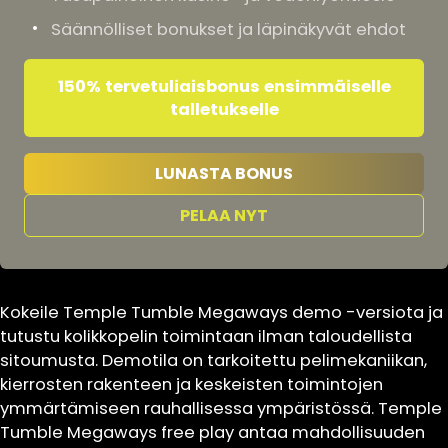
Säännölliset bonukset ja läpinäkyvät ehdot
150% tervetuliaisbonus ensimmäiselle
talletukselle
LUNASTA BONUS
PELAA NYT
Kokeile Temple Tumble Megaways demo -versiota ja
tutustu kolikkopelin toimintaan ilman taloudellista
sitoumusta. Demotila on tarkoitettu pelimekaniikan,
kierrosten rakenteen ja keskeisten toimintojen
ymmärtämiseen rauhallisessa ympäristössä. Temple
Tumble Megaways free play antaa mahdollisuuden