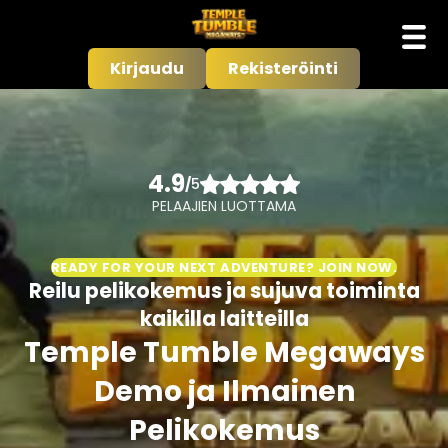
Kirjaudu
Rekisteröinti
4.9
/
5
PELAAJIEN LUOTTAMA
READY FOR YOUR NEXT ADVENTURE? JOIN NOW.
Reilu pelikokemus ja sujuva toiminta
kaikilla laitteilla
Temple Tumble Megaways
Demo ja Ilmainen
Pelikokemus