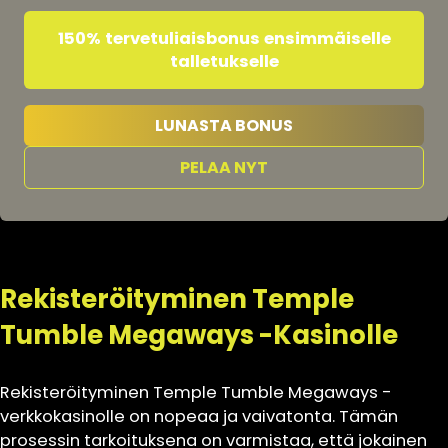
150% tervetuliaisbonus ensimmäiselle
talletukselle
LUNASTA BONUS
PELAA NYT
Rekisteröityminen Temple
Tumble Megaways -Kasinolle
Rekisteröityminen Temple Tumble Megaways -
verkkokasinolle on nopeaa ja vaivatonta. Tämän
prosessin tarkoituksena on varmistaa, että jokainen