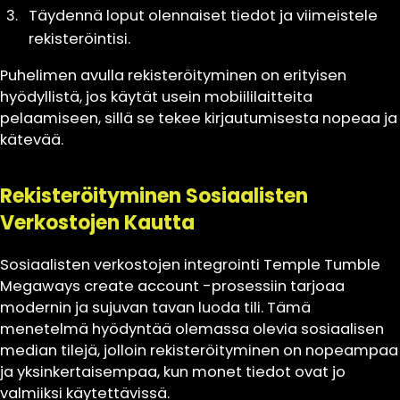
Täydennä loput olennaiset tiedot ja viimeistele
rekisteröintisi.
Puhelimen avulla rekisteröityminen on erityisen
hyödyllistä, jos käytät usein mobiililaitteita
pelaamiseen, sillä se tekee kirjautumisesta nopeaa ja
kätevää.
Rekisteröityminen Sosiaalisten
Verkostojen Kautta
Sosiaalisten verkostojen integrointi Temple Tumble
Megaways create account -prosessiin tarjoaa
modernin ja sujuvan tavan luoda tili. Tämä
menetelmä hyödyntää olemassa olevia sosiaalisen
median tilejä, jolloin rekisteröityminen on nopeampaa
ja yksinkertaisempaa, kun monet tiedot ovat jo
valmiiksi käytettävissä.