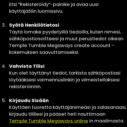
Etsi “Rekisteröidy”-painike ja avaa uusi
käyttäjätilin luomissivu.
Syötä Henkilötietosi
Täytä lomake pyydetyillä tiedoilla, kuten nimesi,
sähköpostiosoitteesi ja muut perustiedot oikean
Temple Tumble Megaways create account -
kokemuksen saavuttamiseksi.
Vahvista Tilisi
Kun olet täyttänyt tiedot, tarkista sähköpostiasi
löytääksesi varmennuslinkin ja viimeistelläksesi
rekisteröinnin.
Kirjaudu Sisään
Käyttäen tuoretta käyttäjänimeäsi ja salasanaasi,
kirjaudu tilillesi ja pääset heti nauttimaan
Temple Tumble Megaways online
in maailmasta.