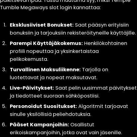
palkitsevampaa. Tässä muutama syy, miksi Temple
Tumble Megaways slot login kannattaa:
Eksklusiiviset Bonukset:
Saat pääsyn erityisiin
bonuksiin ja tarjouksiin rekisteröityneille käyttäjille.
Parempi Käyttäjäkokemus:
Henkilökohtainen
profiili nopeuttaa ja yksinkertaistaa
pelikokemusta.
Turvallinen Maksuliikenne:
Tarjolla on
luotettavat ja nopeat maksutavat.
Live-Päivitykset:
Saat pelin uusimmat päivitykset
ja tiedotteet suoraan sähköpostiisi.
Personoidut Suositukset:
Algoritmit tarjoavat
sinulle yksilöllisiä peliehdotuksia.
Pääset Kampanjoihin:
Osallistut
erikoiskampanjoihin, jotka ovat vain jäsenille.