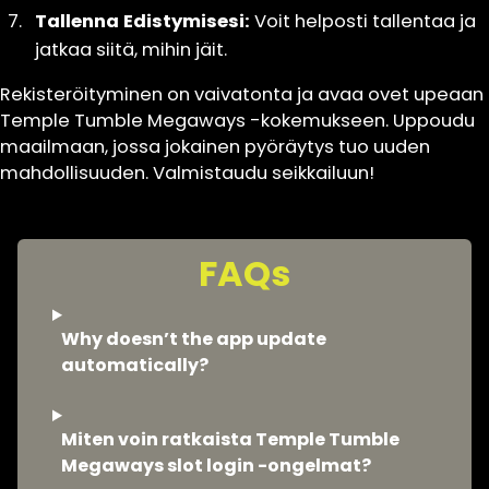
Tallenna Edistymisesi:
Voit helposti tallentaa ja
jatkaa siitä, mihin jäit.
Rekisteröityminen on vaivatonta ja avaa ovet upeaan
Temple Tumble Megaways -kokemukseen. Uppoudu
maailmaan, jossa jokainen pyöräytys tuo uuden
mahdollisuuden. Valmistaudu seikkailuun!
FAQs
Why doesn’t the app update
automatically?
Miten voin ratkaista Temple Tumble
Megaways slot login -ongelmat?