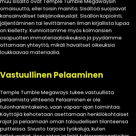
muu sisältö ovat Temple Tumble Megawaysin
omaisuutta, ellei toisin mainita. Sisältöä suojaavat
kansainväliset tekijänoikeuslait. Sisällön kopiointi,
jäljentäminen tai levittäminen ilman kirjallista lupaa
on kielletty. Kunnioitamme myös kolmansien
osapuolten immateriaalioikeuksia ja pyydämme
ottamaan yhteyttä, mikäli havaitset oikeuksia
loukkaavaa materiaalia.
Vastuullinen Pelaaminen
Temple Tumble Megaways tukee vastuullista
pelaamista viihteenä. Pelaaminen ei ole
tulonhankintakeino, vaan vapaa-ajan toimintaa.
Käyttäjiä kehotetaan asettamaan henkilökohtaiset
rajat ja pelaamaan oman taloudellisen tilanteensa
puitteissa. Sivusto tarjoaa työkaluja, kuten