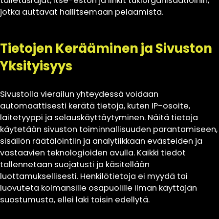
talletusrajat, itse-eston ja linkit tukiorganisaatioihin,
jotka auttavat hallitsemaan pelaamista.
Tietojen Kerääminen ja Sivuston
Yksityisyys
Sivustolla vierailun yhteydessä voidaan
automaattisesti kerätä tietoja, kuten IP-osoite,
laitetyyppi ja selauskäyttäytyminen. Näitä tietoja
käytetään sivuston toiminnallisuuden parantamiseen,
sisällön räätälöintiin ja analytiikkaan evästeiden ja
vastaavien teknologioiden avulla. Kaikki tiedot
tallennetaan suojatusti ja käsitellään
luottamuksellisesti. Henkilötietoja ei myydä tai
luovuteta kolmansille osapuolille ilman käyttäjän
suostumusta, ellei laki toisin edellytä.