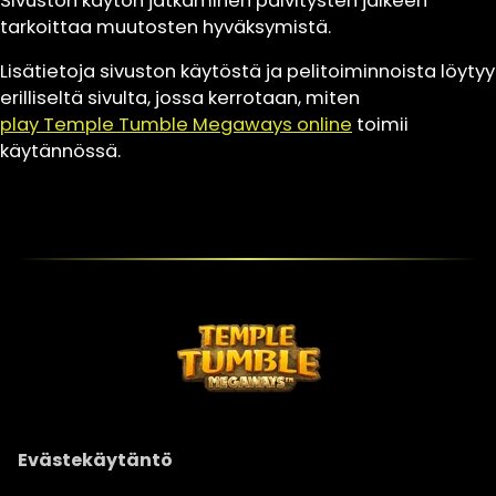
Sivuston käytön jatkaminen päivitysten jälkeen
tarkoittaa muutosten hyväksymistä.
Lisätietoja sivuston käytöstä ja pelitoiminnoista löytyy
erilliseltä sivulta, jossa kerrotaan, miten
play Temple Tumble Megaways online
toimii
käytännössä.
Evästekäytäntö